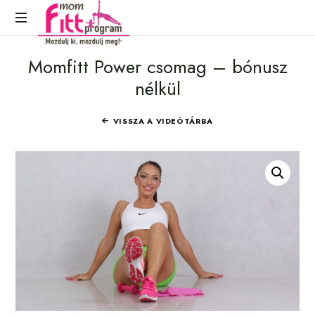
Mozdulj
Momfitt Power csomag – bónusz
ki,
nélkül
mozdulj
meg!
VISSZA A VIDEÓTÁRBA