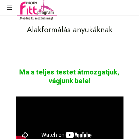
Mozdulj
Alakformálás anyukáknak
ki,
mozdulj
meg!
Ma a teljes testet átmozgatjuk,
vágjunk bele!