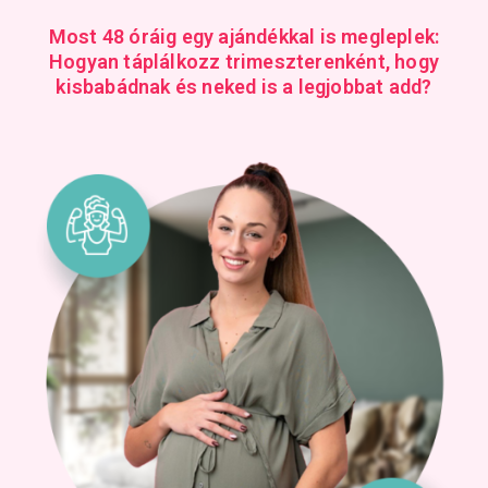
Most 48 óráig egy ajándékkal is megleplek:
Hogyan táplálkozz trimeszterenként, hogy
kisbabádnak és neked is a legjobbat add?