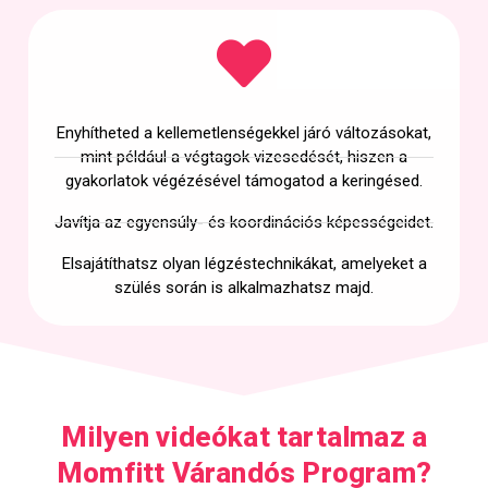
Enyhítheted a kellemetlenségekkel járó változásokat,
mint például a végtagok vizesedését, hiszen a
gyakorlatok végézésével támogatod a keringésed.
Javítja az egyensúly- és koordinációs képességeidet.
Elsajátíthatsz olyan légzéstechnikákat, amelyeket a
szülés során is alkalmazhatsz majd.
Milyen videókat tartalmaz a
Momfitt Várandós Program?