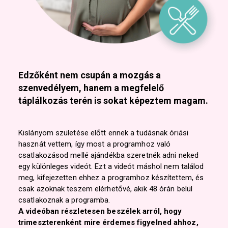
Edzőként nem csupán a mozgás a
szenvedélyem, hanem a megfelelő
táplálkozás terén is sokat képeztem magam.
Kislányom születése előtt ennek a tudásnak óriási
hasznát vettem, így most a programhoz való
csatlakozásod mellé ajándékba szeretnék adni neked
egy különleges videót. Ezt a videót máshol nem találod
meg, kifejezetten ehhez a programhoz készítettem, és
csak azoknak teszem elérhetővé, akik 48 órán belül
csatlakoznak a programba.
A videóban részletesen beszélek arról, hogy
trimeszterenként mire érdemes figyelned ahhoz,