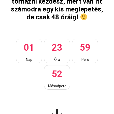
tornázni kezdesz, mert van itt
számodra egy kis meglepetés,
de csak 48 óráig!
0
1
2
3
5
9
Nap
Óra
Perc
5
1
Másodperc