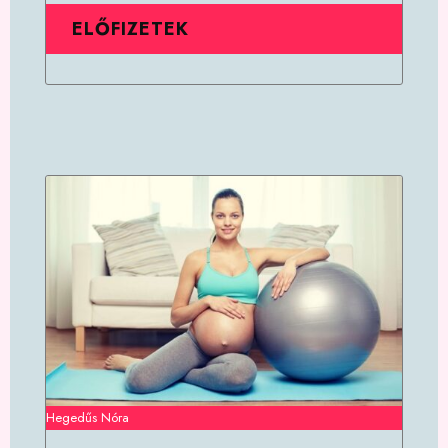
ELŐFIZETEK
Hegedűs Nóra