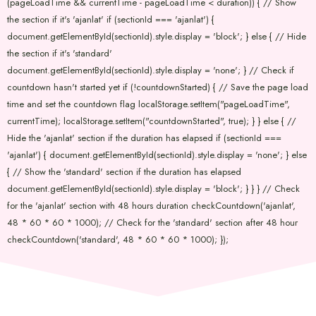
(pageLoadTime && currentTime - pageLoadTime < duration)) { // Show
the section if it's 'ajanlat' if (sectionId === 'ajanlat') {
document.getElementById(sectionId).style.display = 'block'; } else { // Hide
the section if it's 'standard'
document.getElementById(sectionId).style.display = 'none'; } // Check if
countdown hasn't started yet if (!countdownStarted) { // Save the page load
time and set the countdown flag localStorage.setItem("pageLoadTime",
currentTime); localStorage.setItem("countdownStarted", true); } } else { //
Hide the 'ajanlat' section if the duration has elapsed if (sectionId ===
'ajanlat') { document.getElementById(sectionId).style.display = 'none'; } else
{ // Show the 'standard' section if the duration has elapsed
document.getElementById(sectionId).style.display = 'block'; } } } // Check
for the 'ajanlat' section with 48 hours duration checkCountdown('ajanlat',
48 * 60 * 60 * 1000); // Check for the 'standard' section after 48 hour
checkCountdown('standard', 48 * 60 * 60 * 1000); });