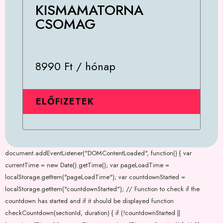
KISMAMATORNA
CSOMAG
8990 Ft / hónap
ELŐFIZETEK
document.addEventListener("DOMContentLoaded", function() { var
currentTime = new Date().getTime(); var pageLoadTime =
localStorage.getItem("pageLoadTime"); var countdownStarted =
localStorage.getItem("countdownStarted"); // Function to check if the
countdown has started and if it should be displayed function
checkCountdown(sectionId, duration) { if (!countdownStarted ||