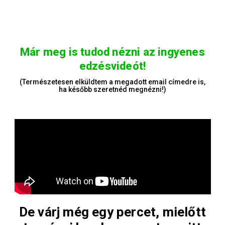
Már meg is tudod nézni az ingyenes
edzésvideót!
(Természetesen elküldtem a megadott email címedre is,
ha később szeretnéd megnézni!)
De várj még egy percet, mielőtt