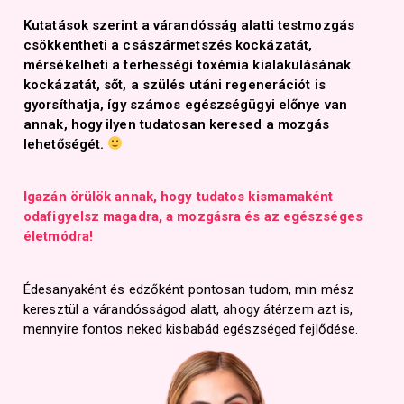
Kutatások szerint a várandósság alatti testmozgás
csökkentheti a császármetszés kockázatát,
mérsékelheti a terhességi toxémia kialakulásának
kockázatát, sőt, a szülés utáni regenerációt is
gyorsíthatja, így számos egészségügyi előnye van
annak, hogy ilyen tudatosan keresed a mozgás
lehetőségét.
Igazán örülök annak, hogy tudatos kismamaként
odafigyelsz magadra, a mozgásra és az egészséges
életmódra!
Édesanyaként és edzőként pontosan tudom, min mész
keresztül a várandósságod alatt, ahogy átérzem azt is,
mennyire fontos neked kisbabád egészséged fejlődése.