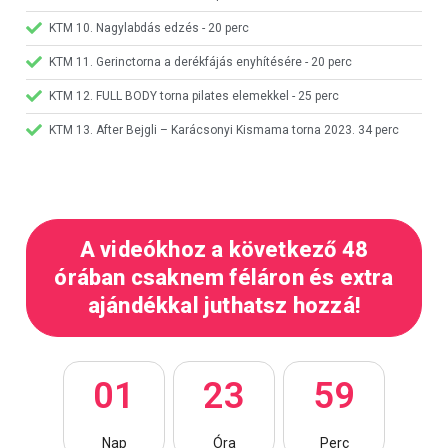
KTM 10. Nagylabdás edzés - 20 perc
KTM 11. Gerinctorna a derékfájás enyhítésére - 20 perc
KTM 12. FULL BODY torna pilates elemekkel - 25 perc
KTM 13. After Bejgli – Karácsonyi Kismama torna 2023. 34 perc
A videókhoz a következő 48
órában csaknem féláron és extra
ajándékkal juthatsz hozzá!
0
1
2
3
5
9
Nap
Óra
Perc