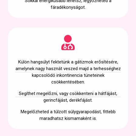
Sokkal energikusabb lehetsz, legyőzheted a
fáradékonyságot.
Külön hangsúlyt fektetünk a gátizmok erősítésére,
amelynek nagy hasznát veszed majd a terhességhez
kapcsolódó inkontinencia tüneteinek
csökkentésében.
Segíthet megelőzni, vagy csökkenteni a hátfájást,
gerincfájást, derékfájást.
Megelőzheted a túlzott súlygyarapodást, fittebb
maradhatsz kismamaként is.