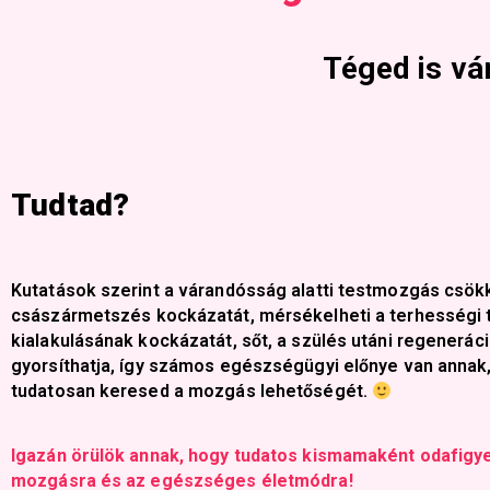
Téged is vá
Tudtad?
Kutatások szerint a várandósság alatti testmozgás csök
császármetszés kockázatát, mérsékelheti a terhességi
kialakulásának kockázatát, sőt, a szülés utáni regeneráci
gyorsíthatja, így számos egészségügyi előnye van annak,
tudatosan keresed a mozgás lehetőségét.
Igazán örülök annak, hogy tudatos kismamaként odafigy
mozgásra és az egészséges életmódra!