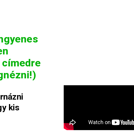
ingyenes
en
l címedre
gnézni!)
ornázni
y kis