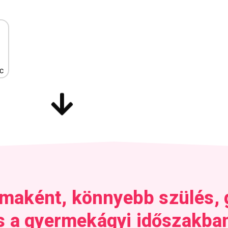
c
maként, könnyebb szülés,
s a gyermekágyi időszakba