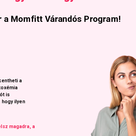
r a Momfitt Várandós Program!
kentheti a
 toxémia
ót is
 hogy ilyen
elsz magadra, a