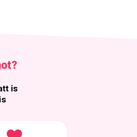
mot?
tt is
is