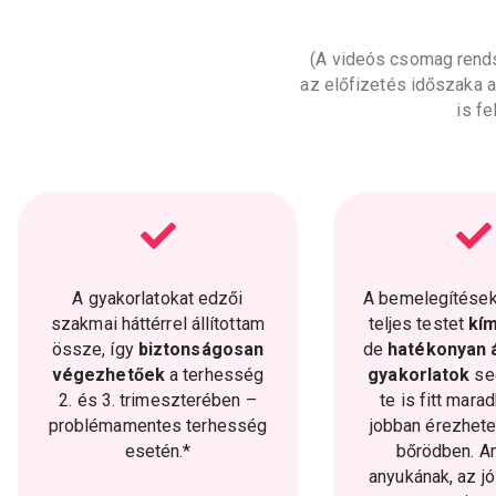
(A videós csomag rends
az előfizetés időszaka al
is fe
A gyakorlatokat edzői
A bemelegítések,
szakmai háttérrel állítottam
teljes testet
kím
össze, így
biztonságosan
de
hatékonyan
végezhetőek
a terhesség
gyakorlatok
se
2. és 3. trimeszterében –
te is fitt mara
problémamentes terhesség
jobban érezhet
esetén.*
bőrödben. Am
anyukának, az j