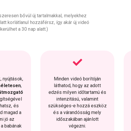
zeresen bővül új tartalmakkal, melyekhez
att korlátlanul hozzáférsz, így akár új videó
lkerülhet a 30 nap alatt.)
 nyújtások,
Minden videó borítóján
életesen
,
láthatod, hogy az adott
átmozgató
edzés milyen időtartamú és
gítségével
intenzitású, valamint
dhatsz, és
szükséges-e hozzá eszköz
ed magad a
és a várandósság mely
i jó az
időszakában ajánlott
ó a babának
végezni.