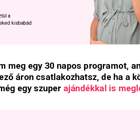
tül a
neked kisbabád
m meg egy 30 napos programot, a
ző áron csatlakozhatsz, de ha a k
 még egy szuper
ajándékkal is megl