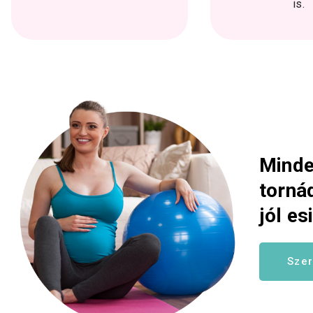
is.
Minde
torná
jól es
Szer