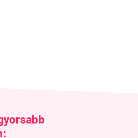
 gyorsabb
n: