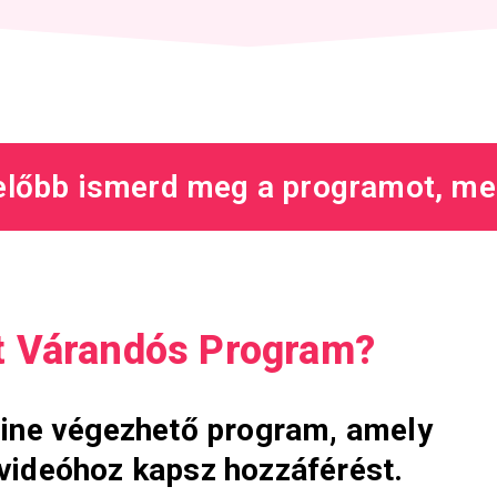
 előbb ismerd meg a programot, me
t Várandós Program?
line végezhető program, amely
 videóhoz kapsz hozzáférést.