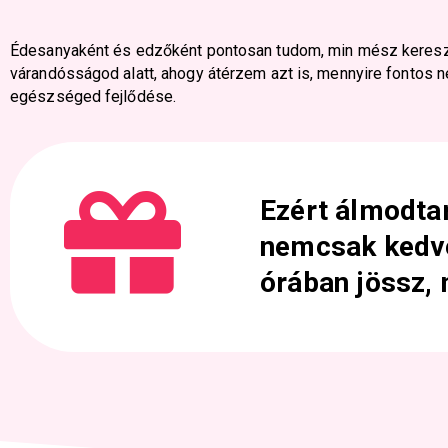
Édesanyaként és edzőként pontosan tudom, min mész keresz
várandósságod alatt, ahogy átérzem azt is, mennyire fontos 
egészséged fejlődése.
Ezért álmodta
nemcsak kedve
órában jössz,