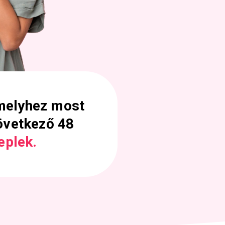
melyhez most
övetkező 48
eplek.