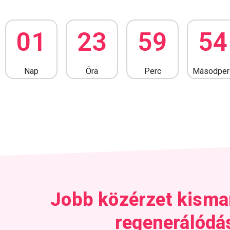
0
1
2
3
5
9
5
3
Nap
Óra
Perc
Másodper
Jobb közérzet kisma
regenerálódá