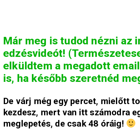
Már meg is tudod nézni az 
edzésvideót! (Természetes
elküldtem a megadott emai
is, ha később szeretnéd me
De várj még egy percet, mielőtt t
kezdesz, mert van itt számodra eg
meglepetés, de csak 48 óráig!