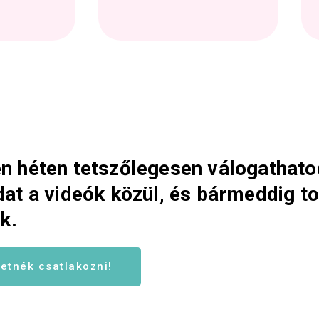
n héten tetszőlegesen válogathato
dat a videók közül, és bármeddig t
ik.
etnék csatlakozni!